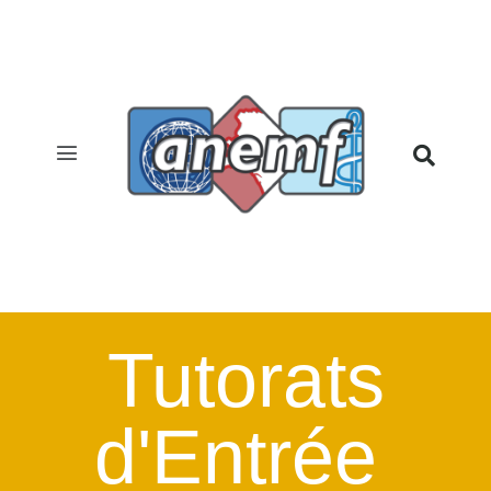
TEES
Tutorats
d'Entrée