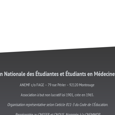
on Nationale des Étudiantes et
Étudiants
en Médecine
ANEMF c/o FAGE – 79 rue Périer – 92120 Montrouge
Association à but non lucratif loi 1901, crée en 1965.
Organisation représentative selon l’article 811-3 du Code de l’Éducation.
Représentée au CNESER et CNOUS. Nommée à la CNEMMOP.