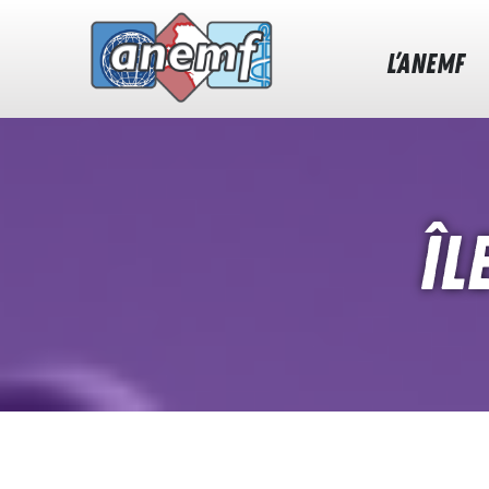
L’ANEMF
Îl