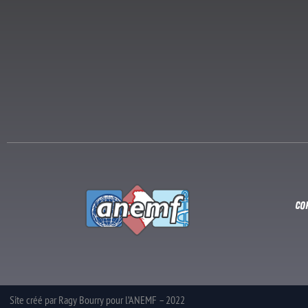
Co
Site créé par Ragy Bourry pour l’ANEMF – 2022