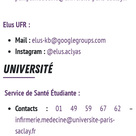
Elus UFR :
Mail :
elus-kb@googlegroups.com
Instagram :
@elus.aclyas
Université
Service de Santé Étudiante
:
Contacts :
01 49 59 67 62
–
infirmerie.medecine@universite-paris-
saclay.fr