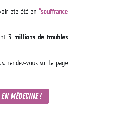
avoir été été en
“souffrance
ont
3 millions de troubles
us, rendez-vous sur la page
 en médecine !