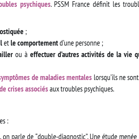
roubles psychiques
. PSSM France définit les trou
nostiquée
;
l
et
le comportement
d’une personne ;
ailler
ou à
effectuer d’autres activités de la vie 
symptômes de maladies mentales
lorsqu’ils ne son
de crises associés
aux troubles psychiques.
es :
, on parle de “double-diagnostic”. Une étude menée 